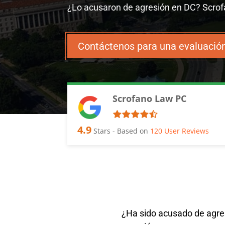
¿Lo acusaron de agresión en DC? Scrofa
Contáctenos para una evaluación
Scrofano Law PC
4.9
Stars - Based on
120
User Reviews
¿Ha sido acusado de agres