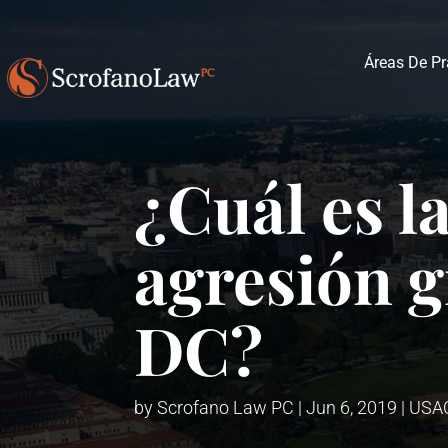
Áreas De Pr
¿Cuál es l
agresión g
DC?
by
Scrofano Law PC
|
Jun 6, 2019
|
USA