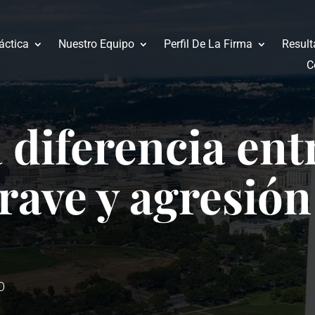
áctica
Nuestro Equipo
Perfil De La Firma
Result
C
a diferencia ent
rave y agresió
O