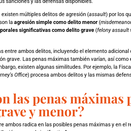
us sanciones y las defensas disponibles.
 existen múltiples delitos de agresión (
assault
) por los 
son la
agresión simple como delito menor
(
misdemeanor 
porales significativas como delito grave
(
felony assault 
s entre ambos delitos, incluyendo el elemento adicional 
esión grave. Las penas máximas también varían, así como 
embargo, existen algunas similitudes. Por ejemplo, la Fisc
rney’s Office
) procesa ambos delitos y las mismas defens
on las penas máximas 
grave y menor?
tre ambos radica en las posibles penas máximas y en el re