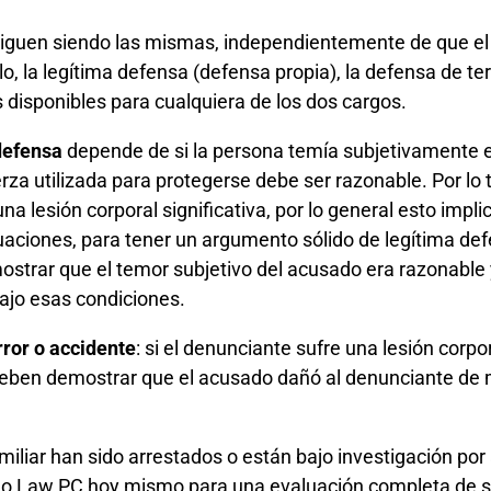
guen siendo las mismas, independientemente de que el d
, la legítima defensa (defensa propia), la defensa de terc
 disponibles para cualquiera de los dos cargos.
defensa
depende de si la persona temía subjetivamente e
za utilizada para protegerse debe ser razonable. Por lo t
na lesión corporal significativa, por lo general esto imp
uaciones, para tener un argumento sólido de legítima def
strar que el temor subjetivo del acusado era razonable y
bajo esas condiciones.
rror o accidente
: si el denunciante sufre una lesión corpora
deben demostrar que el acusado dañó al denunciante de m
miliar han sido arrestados o están bajo investigación por
 Law PC hoy mismo para una evaluación completa de su