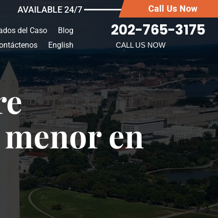
AVAILABLE 24/7 ━━━━━━━
202-765-3175
ados del Caso
Blog
ontáctenos
English
CALL US NOW
re
n menor en