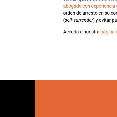
abogado con experiencia 
orden de arresto en su co
(
self-surrender
) y evitar p
Acceda a nuestra
página d