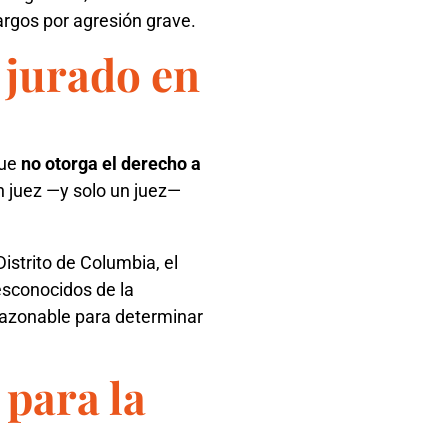
rgos por agresión grave.
r jurado en
que
no otorga el derecho a
 un juez —y solo un juez—
istrito de Columbia, el
esconocidos de la
razonable para determinar
 para la