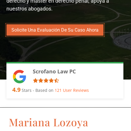
derecho y máster en derecho penal, apoya a
nuestros abogados.
Solicite Una Evaluación De Su Caso Ahora
Scrofano Law PC
4.9
Stars - Based on
121
User Reviews
Mariana Lozoya