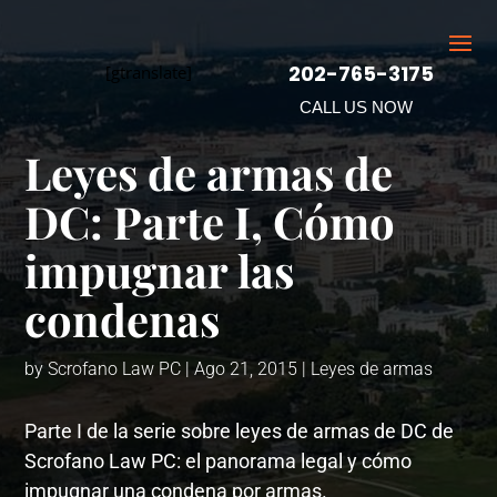
202-765-3175
[gtranslate]
CALL US NOW
Leyes de armas de
DC: Parte I, Cómo
impugnar las
condenas
by
Scrofano Law PC
|
Ago 21, 2015
|
Leyes de armas
Parte I de la serie sobre leyes de armas de DC de
Scrofano Law PC: el panorama legal y cómo
impugnar una condena por armas.