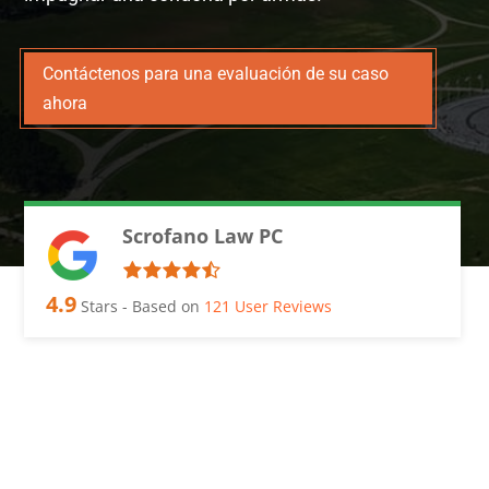
Contáctenos para una evaluación de su caso
ahora
Scrofano Law PC
4.9
Stars - Based on
121
User Reviews