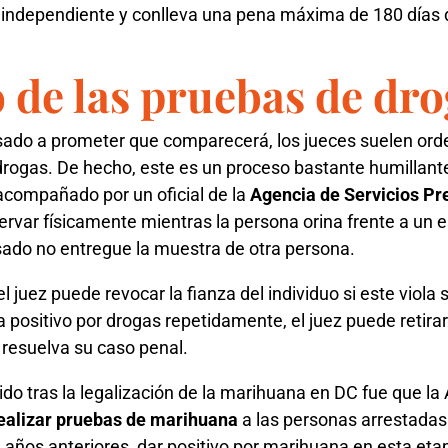
l independiente y conlleva una pena máxima de 180 días 
 de las pruebas de dr
sado a prometer que comparecerá, los jueces suelen ord
rogas. De hecho, este es un proceso bastante humillante
acompañado por un oficial de la
Agencia de Servicios Pre
ervar físicamente mientras la persona orina frente a un e
sado no entregue la muestra de otra persona.
l juez puede revocar la fianza del individuo si este viola
a positivo por drogas repetidamente, el juez puede retirarl
 resuelva su caso penal.
do tras la legalización de la marihuana en DC fue que la
realizar pruebas de marihuana
a las personas arrestadas 
 años anteriores, dar positivo por marihuana en esta eta