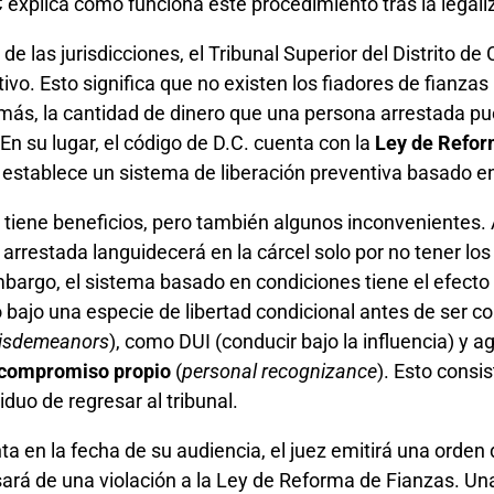
explica cómo funciona este procedimiento tras la legali
 de las jurisdicciones, el Tribunal Superior del Distrito d
ivo. Esto significa que no existen los fiadores de fianzas 
más, la cantidad de dinero que una persona arrestada pu
 En su lugar, el código de D.C. cuenta con la
Ley de Refor
l establece un sistema de liberación preventiva basado e
tiene beneficios, pero también algunos inconvenientes.
arrestada languidecerá en la cárcel solo por no tener l
mbargo, el sistema basado en condiciones tiene el efecto
bajo una especie de libertad condicional antes de ser c
isdemeanors
), como DUI (conducir bajo la influencia) y ag
compromiso propio
(
personal recognizance
). Esto consi
duo de regresar al tribunal.
ta en la fecha de su audiencia, el juez emitirá una orden 
sará de una violación a la Ley de Reforma de Fianzas. Una