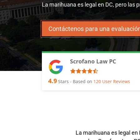
La marihuana es legal en DC, pero las
Contáctenos para una evaluación
Scrofano Law PC
4.9
Stars - Based on
120
User Reviews
La marihuana es legal en 