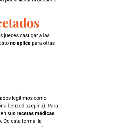
cetados
 jueces castigar a las
 esto
no aplica
para otras
ados legítimos como
una benzodiazepina). Para
even sus
recetas médicas
o. De esta forma, la