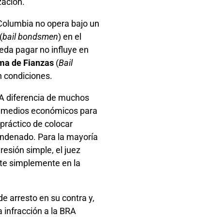
zación.
e Columbia no opera bajo un
(
bail bondsmen
) en el
eda pagar no influye en
ma de Fianzas
(
Bail
n condiciones.
 A diferencia de muchos
os medios económicos para
 práctico de colocar
ondenado. Para la mayoría
resión simple, el juez
ste simplemente en la
de arresto en su contra y,
 infracción a la BRA