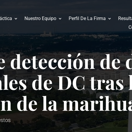
áctica
Nuestro Equipo
Perfil De La Firma
Result
C
 detección de 
les de DC tras 
ón de la marih
estos