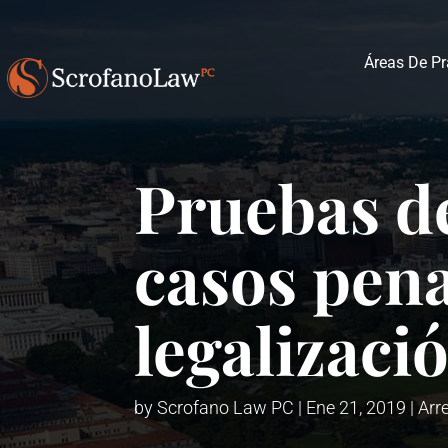
Áreas De Pr
Pruebas de
casos pena
legalizaci
by
Scrofano Law PC
|
Ene 21, 2019
|
Arr