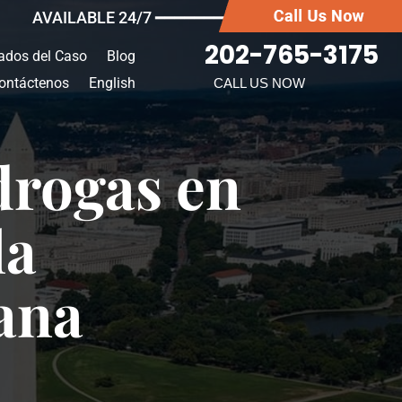
AVAILABLE 24/7 ━━━━━━━
202-765-3175
ados del Caso
Blog
ontáctenos
English
CALL US NOW
drogas en
la
uana