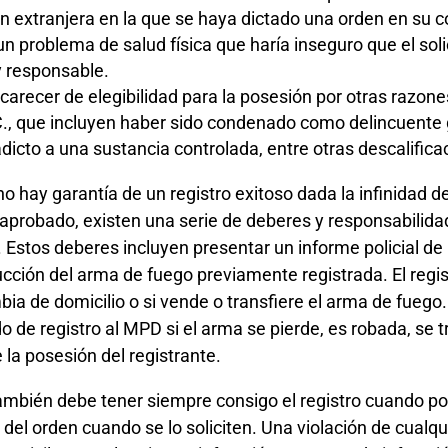
n extranjera en la que se haya dictado una orden en su c
n problema de salud física que haría inseguro que el sol
y responsable.
 carecer de elegibilidad para la posesión por otras razon
., que incluyen haber sido condenado como delincuente g
r adicto a una sustancia controlada, entre otras descalifica
no hay garantía de un registro exitoso dada la infinidad de
es aprobado, existen una serie de deberes y responsabilida
. Estos deberes incluyen presentar un informe policial de 
trucción del arma de fuego previamente registrada. El reg
ambia de domicilio o si vende o transfiere el arma de fuego.
do de registro al MPD si el arma se pierde, es robada, se t
 la posesión del registrante.
 también debe tener siempre consigo el registro cuando p
 del orden cuando se lo soliciten. Una violación de cualqu