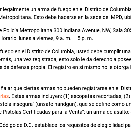
 legalmente un arma de fuego en el Distrito de Columbia 
etropolitana. Esto debe hacerse en la sede del MPD, ub
 Policía Metropolitana 300 Indiana Avenue, NW, Sala 3
orario: lunes a viernes, 9 a. m. – 5 p. m.
fuego en el Distrito de Columbia, usted debe cumplir una 
demás, una vez registrada, esto solo le da derecho a pos
s de defensa propia. El registro en sí mismo no le otorga 
lar que ciertas armas no pueden registrarse en el Distri
rlas
. Estas armas incluyen: (1) escopetas recortadas; (2) 
pistola insegura” (unsafe handgun), que se define como un
e Pistolas Certificadas para la Venta”; un arma de asalto; 
ódigo de D.C. establece los requisitos de elegibilidad pa