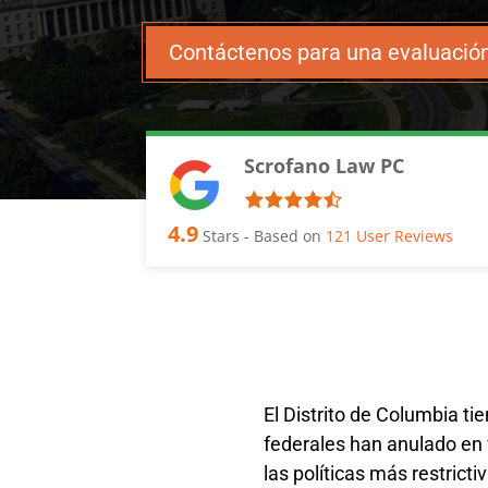
Contáctenos para una evaluación
Scrofano Law PC
4.9
Stars - Based on
121
User Reviews
El Distrito de Columbia ti
federales han anulado en 
las políticas más restrict