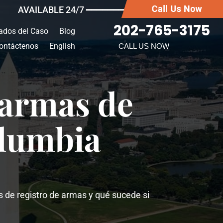
AVAILABLE 24/7 ━━━━━━━
202-765-3175
ados del Caso
Blog
ontáctenos
English
CALL US NOW
 armas de
olumbia
s de registro de armas y qué sucede si