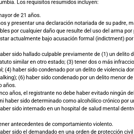
lumbia. Los requisitos resumidos incluyen:
 mayor de 21 años.
ños y presentar una declaración notariada de su padre, m
es por cualquier daño que resulte del uso del arma por p
estar actualmente bajo acusación formal (indictment) por 
haber sido hallado culpable previamente de (1) un delito d
uto similar en otro estado; (3) tener dos o más infracc
l; (4) haber sido condenado por un delito de violencia do
alking); (6) haber sido condenado por un delito menor d
o años.
inco años, el registrante no debe haber evitado ningún de
 haber sido determinado como alcohólico crónico por un
haber sido internado en un hospital de salud mental dentr
 tener antecedentes de comportamiento violento.
aber sido el demandado en una orden de protección civil (c