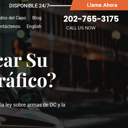
DISPONIBLE 24/7━━━━━━━
202-765-3175
ados del Caso
Blog
ntáctenos
English
CALL US NOW
car Su
ráfico?
la ley sobre armas de DC y la