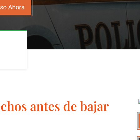
aso Ahora
chos antes de bajar