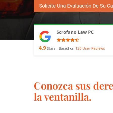
Solicite Una Evaluación De Su C
Scrofano Law PC
4.9
Stars - Based on
120
User Reviews
Conozca sus dere
la ventanilla.