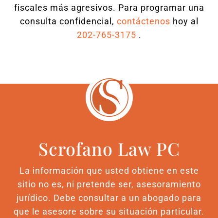
fiscales más agresivos. Para programar una
consulta confidencial,
contáctenos
hoy al
202-765-3175
.
Scrofano Law PC
La información que usted obtiene en este
sitio no es, ni pretende ser, asesoramiento
jurídico. Debe consultar a un abogado para
que le asesore sobre su situación particular.