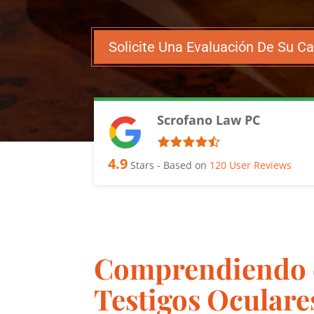
Solicite Una Evaluación De Su C
Scrofano Law PC
4.9
Stars - Based on
120
User Reviews
Comprendiendo e
Testigos Oculare