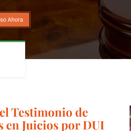
aso Ahora
l Testimonio de
s en Juicios por DUI