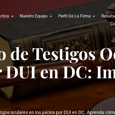
ctica
Nuestro Equipo
Perfil De La Firma
Result
Co
 de Testigos O
r DUI en DC: I
stigos oculares en los juicios por DUI en DC. Aprenda c