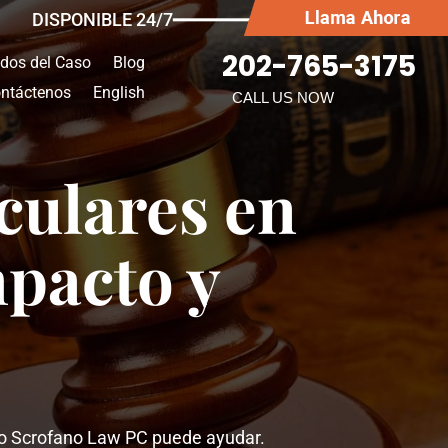
DISPONIBLE 24/7━━━━━━━
202-765-3175
ados del Caso
Blog
ntáctenos
English
CALL US NOW
culares en
mpacto y
ómo Scrofano Law PC puede ayudar.