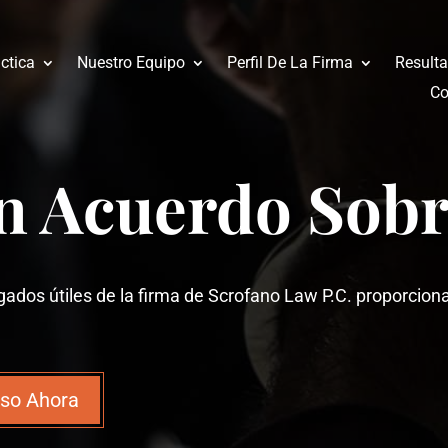
ctica
Nuestro Equipo
Perfil De La Firma
Result
Co
n Acuerdo Sobr
ados útiles de la firma de Scrofano Law P.C. proporcion
aso Ahora