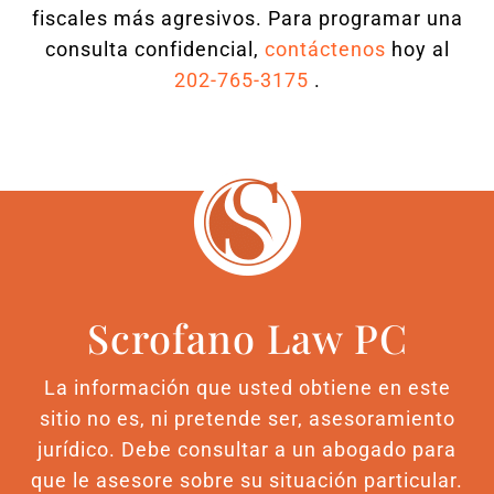
fiscales más agresivos. Para programar una
consulta confidencial,
contáctenos
hoy al
202-765-3175
.
Scrofano Law PC
La información que usted obtiene en este
sitio no es, ni pretende ser, asesoramiento
jurídico. Debe consultar a un abogado para
que le asesore sobre su situación particular.