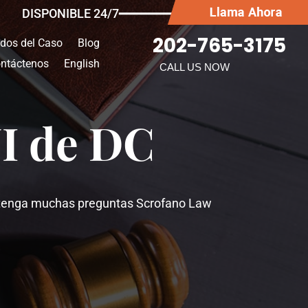
DISPONIBLE 24/7━━━━━━━
202-765-3175
ados del Caso
Blog
ntáctenos
English
CALL US NOW
UI de DC
ue tenga muchas preguntas Scrofano Law