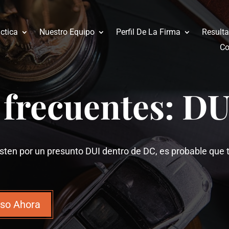
ctica
Nuestro Equipo
Perfil De La Firma
Result
Co
 frecuentes: D
resten por un presunto DUI dentro de DC, es probable q
aso Ahora