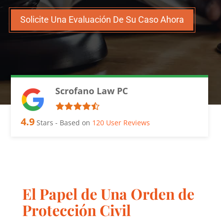
Solicite Una Evaluación De Su Caso Ahora
Scrofano Law PC
4.9
Stars - Based on
120
User Reviews
El Papel de Una Orden de
Protección Civil