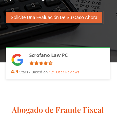
Solicite Una Evaluación De Su Caso Ahora
Scrofano Law PC
4.9
Stars - Based on
121
User Reviews
Abogado de Fraude Fiscal